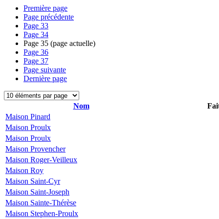
Première page
Page précédente
Page
33
Page
34
Page
35
(page actuelle)
Page
36
Page
37
Page suivante
Dernière page
Nom
Fai
Maison Pinard
Maison Proulx
Maison Proulx
Maison Provencher
Maison Roger-Veilleux
Maison Roy
Maison Saint-Cyr
Maison Saint-Joseph
Maison Sainte-Thérèse
Maison Stephen-Proulx