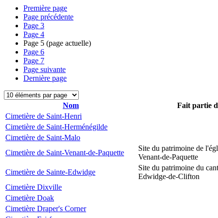
Première page
Page précédente
Page
3
Page
4
Page
5
(page actuelle)
Page
6
Page
7
Page suivante
Dernière page
Nom
Fait partie 
Cimetière de Saint-Henri
Cimetière de Saint-Herménégilde
Cimetière de Saint-Malo
Site du patrimoine de l'égl
Cimetière de Saint-Venant-de-Paquette
Venant-de-Paquette
Site du patrimoine du can
Cimetière de Sainte-Edwidge
Edwidge-de-Clifton
Cimetière Dixville
Cimetière Doak
Cimetière Draper's Corner