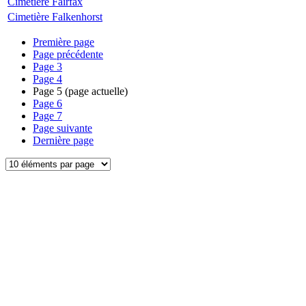
Cimetière Fairfax
Cimetière Falkenhorst
Première page
Page précédente
Page
3
Page
4
Page
5
(page actuelle)
Page
6
Page
7
Page suivante
Dernière page