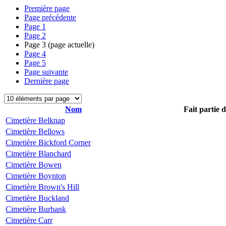
Première page
Page précédente
Page
1
Page
2
Page
3
(page actuelle)
Page
4
Page
5
Page suivante
Dernière page
Nom
Fait partie 
Cimetière Belknap
Cimetière Bellows
Cimetière Bickford Corner
Cimetière Blanchard
Cimetière Bowen
Cimetière Boynton
Cimetière Brown's Hill
Cimetière Buckland
Cimetière Burbank
Cimetière Carr