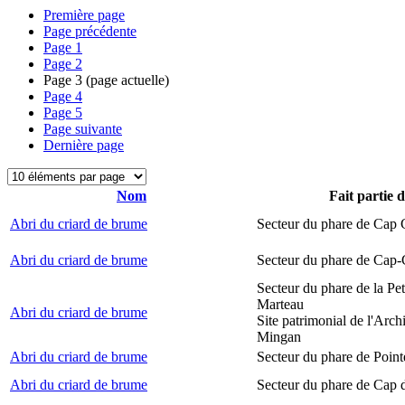
Première page
Page précédente
Page
1
Page
2
Page
3
(page actuelle)
Page
4
Page
5
Page suivante
Dernière page
Nom
Fait partie 
Abri du criard de brume
Secteur du phare de Cap
Abri du criard de brume
Secteur du phare de Cap-
Secteur du phare de la Peti
Marteau
Abri du criard de brume
Site patrimonial de l'Arch
Mingan
Abri du criard de brume
Secteur du phare de Point
Abri du criard de brume
Secteur du phare de Cap 