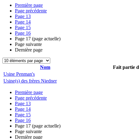
Première page
Page précédente
Page
13
Page
14
Page
15
Page
16
Page
17
(page actuelle)
Page suivante
Dernière page
Nom
Fait partie 
Usine Penman's
Usine(s) des frères Niedner
Première page
Page précédente
Page
13
Page
14
Page
15
Page
16
Page
17
(page actuelle)
Page suivante
Dernière page