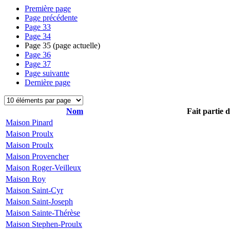
Première page
Page précédente
Page
33
Page
34
Page
35
(page actuelle)
Page
36
Page
37
Page suivante
Dernière page
Nom
Fait partie 
Maison Pinard
Maison Proulx
Maison Proulx
Maison Provencher
Maison Roger-Veilleux
Maison Roy
Maison Saint-Cyr
Maison Saint-Joseph
Maison Sainte-Thérèse
Maison Stephen-Proulx