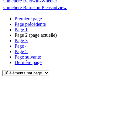
Cimetière Baldwin-Wheeler
Cimetière Barnston Pleasantview
Première page
Page précédente
Page
1
Page
2
(page actuelle)
Page
3
Page
4
Page
5
Page suivante
Dernière page