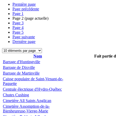
Première page
Page précédente
Page
1
Page
2
(page actuelle)
Page
3
Page
4
Page
5
Page suivante
Dernière page
Nom
Fait partie 
Barrage d'Huntingville
Barrage de Dixville
Barrage de Martinville
Caisse populaire de Saint-Venant-de-
Paquette
Centrale électrique d'Hydro-Québec
Chutes Cushing
Cimetière All Saints Anglican
Cimetière Assomption-de-la-
Bienheureuse-Vierge-Marie