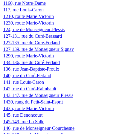
1160, rue Notre-Dame
117, rue Louis-Caron
1210, route Marie-Victorin
1230, route Marie-Victorin
124, rue de Monseigneur-Plessis
127-131, rue du Curé-Brassard
127-135, rue du Curé-Ferland
127-139, rue de Monseigneur-Signay
1290, route Marie-Victorin
134-136, rue du Curé-Ferland
136, rue Jean-Baptiste-Proulx
140, rue du Curé-Ferland
141, rue Louis-Caron
142, rue du Curé-Raimbault
143-147, rue de Monseigneur-Plessis
1430, rang du Petit-Saint-Esprit
1435, route Marie-Victorin
145, rue Denoncourt
145-149, rue La Salle
146, rue de Monseigneur-Courchesne