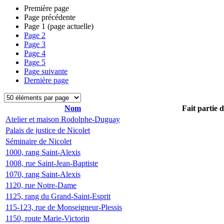
Première page
Page précédente
Page
1
(page actuelle)
Page
2
Page
3
Page
4
Page
5
Page suivante
Dernière page
Nom
Fait partie 
Atelier et maison Rodolphe-Duguay
Palais de justice de Nicolet
Séminaire de Nicolet
1000, rang Saint-Alexis
1008, rue Saint-Jean-Baptiste
1070, rang Saint-Alexis
1120, rue Notre-Dame
1125, rang du Grand-Saint-Esprit
115-123, rue de Monseigneur-Plessis
1150, route Marie-Victorin