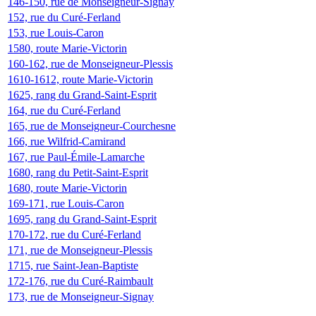
146-150, rue de Monseigneur-Signay
152, rue du Curé-Ferland
153, rue Louis-Caron
1580, route Marie-Victorin
160-162, rue de Monseigneur-Plessis
1610-1612, route Marie-Victorin
1625, rang du Grand-Saint-Esprit
164, rue du Curé-Ferland
165, rue de Monseigneur-Courchesne
166, rue Wilfrid-Camirand
167, rue Paul-Émile-Lamarche
1680, rang du Petit-Saint-Esprit
1680, route Marie-Victorin
169-171, rue Louis-Caron
1695, rang du Grand-Saint-Esprit
170-172, rue du Curé-Ferland
171, rue de Monseigneur-Plessis
1715, rue Saint-Jean-Baptiste
172-176, rue du Curé-Raimbault
173, rue de Monseigneur-Signay