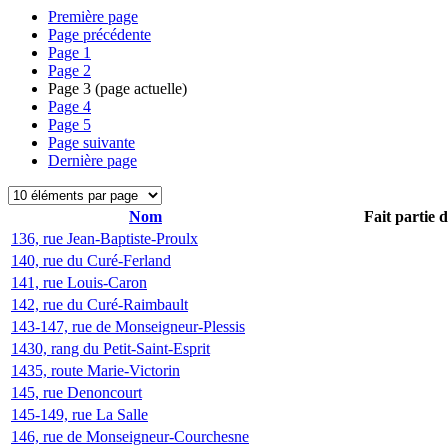
Première page
Page précédente
Page
1
Page
2
Page
3
(page actuelle)
Page
4
Page
5
Page suivante
Dernière page
Nom
Fait partie 
136, rue Jean-Baptiste-Proulx
140, rue du Curé-Ferland
141, rue Louis-Caron
142, rue du Curé-Raimbault
143-147, rue de Monseigneur-Plessis
1430, rang du Petit-Saint-Esprit
1435, route Marie-Victorin
145, rue Denoncourt
145-149, rue La Salle
146, rue de Monseigneur-Courchesne