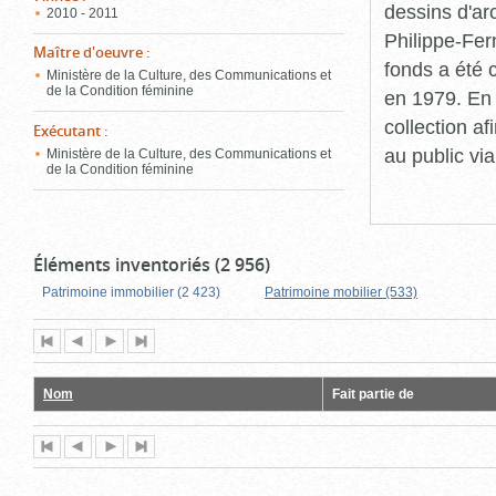
dessins d'ar
2010 - 2011
Philippe-Fer
Maître d'oeuvre
:
fonds a été c
Ministère de la Culture, des Communications et
de la Condition féminine
en 1979. En 
collection a
Exécutant
:
au public vi
Ministère de la Culture, des Communications et
de la Condition féminine
Éléments inventoriés (2 956)
Patrimoine immobilier (2 423)
Patrimoine mobilier (533)
Première
Page
Page
Dernière
page
précédente
suivante
page
Nom
Fait partie de
Première
Page
Page
Dernière
page
précédente
suivante
page