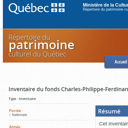
Ministère de la Cult
Répertoire du patrimoine c
Répertoire du
patrimoine
culturel du Québec
Accueil
Inventaire du fonds Charles-Philippe-Ferdinan
Type
:
Inventaire
Résumé
(Boi
Portée
:
ouve
Nationale
cliq
pou
Cet inventai
ferm
Année
: