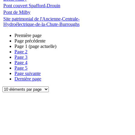
Pont couvert Spafford-Drouin
Pont de Milby
Site patrimonial de l'Ancienne-Centrale-
Hydroélectrique-de-la-Chute-Burroughs
Première page
Page précédente
Page
1
(page actuelle)
Page
2
Page
3
Page
4
Page
5
Page suivante
Dernière page