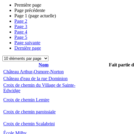
Première page
Page précédente
Page
1
(page actuelle)
Page
2
Page
3
Page
4
Page
5
Page suivante
Dernière page
Nom
Fait partie 
Château Arthur-Osmore-Norton
Château d'eau de la rue Dominion
Croix de chemin du Village de Sainte-
Edwidge
Croix de chemin Lemire
Croix de chemin paroissiale
Croix de chemin Scalabrini
École Milby