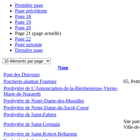
Première page
Page précédente
Page
18
Page
19
Page
20
Page
21
(page actuelle)
Page
22
Page suivante
Dernière page
Nom
Pont des Draveurs
Porcherie-abattoir Fournier
65, Peti
Presbytère de L'Annonciation-de-la-Bienheureuse-Vierge-
Marie-de-Nazareth
Presbytère de Notre-Dame-des-Murailles
Presbytère de Notre-Dame-du-Sacré-Coeur
Presbytère de Saint-Fabien
Site pat
Presbytère de Saint-Germain
Ville-d
Presbytère de Saint-Robert-Bellarmin