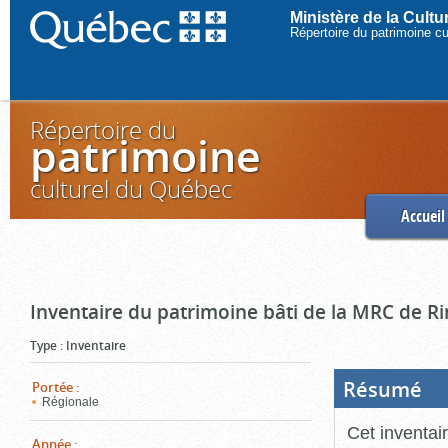
Ministère de la Cult
Répertoire du patrimoine c
Répertoire du
patrimoine
culturel du Québec
Accueil
Inventaire du patrimoine bâti de la MRC de R
Type
:
Inventaire
Résumé
(Boi
Portée
:
ouve
Régionale
cliq
pou
Cet inventai
ferm
Année
: