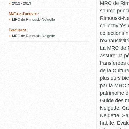
MRC de Rimou
2012 - 2013
source princ
Maître d'oeuvre
:
Rimouski-Nei
MRC de Rimouski-Neigette
collectivité
Exécutant
:
collections 
MRC de Rimouski-Neigette
l'exhaustivit
La MRC de Ri
assurer la p
transférées 
de la Cultur
plusieurs bi
par la MRC d
patrimoine d
Guide des ma
Neigette, C
Neigette, Sa
habite, Éval