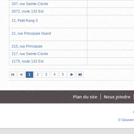
207, rue Sainte-Cécile
2072, route 132 Est
21, Petit Rang 3
21, rue Principale Ouest
215, rue Principale
217, rue Sainte-Cécile
2175, route 132 Est
Page
(page
Page
Page
Page
Page
1
Première
2
Page
3
4
5
Page
Dernière
actuelle)
page
précédente
suivante
page
Plan du site
Nous joindre
© Gouver