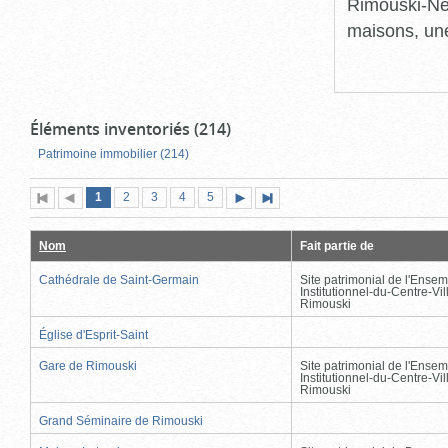
Rimouski-Nei
maisons, une
Éléments inventoriés (214)
Patrimoine immobilier (214)
Page
(page
Page
Page
Page
Page
1
Première
2
Page
3
4
5
Page
Dernière
actuelle)
page
précédente
suivante
page
Nom
Fait partie de
Cathédrale de Saint-Germain
Site patrimonial de l'Ensem
Institutionnel-du-Centre-Vil
Rimouski
Église d'Esprit-Saint
Gare de Rimouski
Site patrimonial de l'Ensem
Institutionnel-du-Centre-Vil
Rimouski
Grand Séminaire de Rimouski