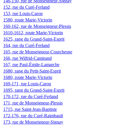
146-150, rue de Monseigneur-Signay
152, rue du Curé-Ferland
153, rue Louis-Caron
1580, route Marie-Victorin
160-162, rue de Monseigneur-Plessis
1610-1612, route Marie-Victorin
1625, rang du Grand-Saint-Esprit
164, rue du Curé-Ferland
165, rue de Monseigneur-Courchesne
166, rue Wilfrid-Camirand
167, rue Paul-Émile-Lamarche
1680, rang du Petit-Saint-Esprit
1680, route Marie-Victorin
169-171, rue Louis-Caron
1695, rang du Grand-Saint-Esprit
170-172, rue du Curé-Ferland
171, rue de Monseigneur-Plessis
1715, rue Saint-Jean-Baptiste
172-176, rue du Curé-Raimbault
173, rue de Monseigneur-Signay