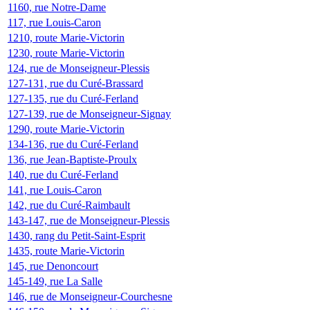
1160, rue Notre-Dame
117, rue Louis-Caron
1210, route Marie-Victorin
1230, route Marie-Victorin
124, rue de Monseigneur-Plessis
127-131, rue du Curé-Brassard
127-135, rue du Curé-Ferland
127-139, rue de Monseigneur-Signay
1290, route Marie-Victorin
134-136, rue du Curé-Ferland
136, rue Jean-Baptiste-Proulx
140, rue du Curé-Ferland
141, rue Louis-Caron
142, rue du Curé-Raimbault
143-147, rue de Monseigneur-Plessis
1430, rang du Petit-Saint-Esprit
1435, route Marie-Victorin
145, rue Denoncourt
145-149, rue La Salle
146, rue de Monseigneur-Courchesne