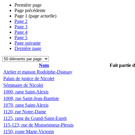
Première page
Page précédente
Page
1
(page actuelle)
Page
2
Page
3
Page
4
Page
5
Page suivante
Dernière page
Nom
Fait partie 
Atelier et maison Rodolphe-Duguay
Palais de justice de Nicolet
Séminaire de Nicolet
1000, rang Saint-Alexis
1008, rue Saint-Jean-Baptiste
1070, rang Saint-Alexis
1120, rue Notre-Dame
1125, rang du Grand-Saint-Esprit
115-123, rue de Monseigneur-Plessis
1150, route Marie-Victorin