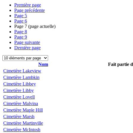
Première page
Page précédente
Page
5
Page
6
Page
7
(page actuelle)
Page
8
Page
9
Page suivante
Dernière page
Nom
Fait partie 
Cimetière Lakeview
Cimetière Lambkin
Cimetière Libbey
Cimetière Libby
Cimetière Lovell
Cimetière Malvina
Cimetière Maple Hill
Cimetière Marsh
Cimetière Martinville
Cimetière McIntosh