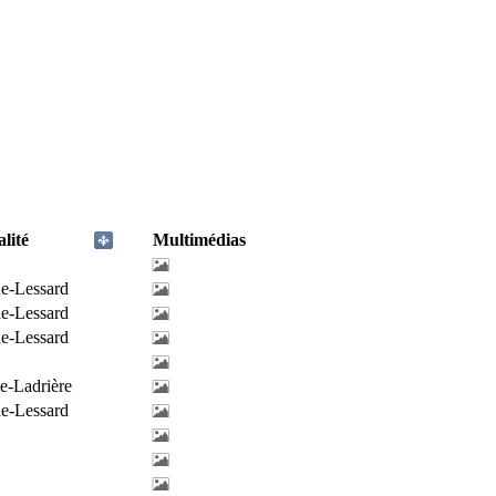
lité
Multimédias
de-Lessard
de-Lessard
de-Lessard
e-Ladrière
de-Lessard