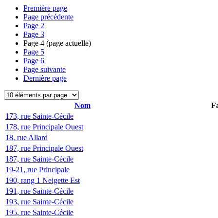
Première page
Page précédente
Page
2
Page
3
Page
4
(page actuelle)
Page
5
Page
6
Page suivante
Dernière page
Nom
Fa
173, rue Sainte-Cécile
178, rue Principale Ouest
18, rue Allard
187, rue Principale Ouest
187, rue Sainte-Cécile
19-21, rue Principale
190, rang 1 Neigette Est
191, rue Sainte-Cécile
193, rue Sainte-Cécile
195, rue Sainte-Cécile