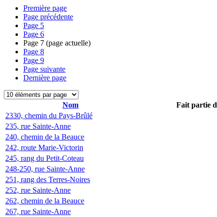
Première page
Page précédente
Page
5
Page
6
Page
7
(page actuelle)
Page
8
Page
9
Page suivante
Dernière page
Nom
Fait partie 
2330, chemin du Pays-Brûlé
235, rue Sainte-Anne
240, chemin de la Beauce
242, route Marie-Victorin
245, rang du Petit-Coteau
248-250, rue Sainte-Anne
251, rang des Terres-Noires
252, rue Sainte-Anne
262, chemin de la Beauce
267, rue Sainte-Anne