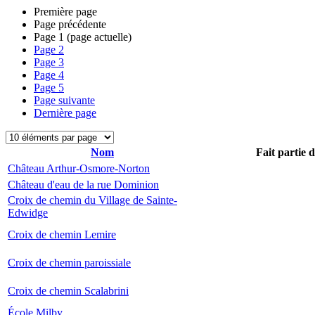
Première page
Page précédente
Page
1
(page actuelle)
Page
2
Page
3
Page
4
Page
5
Page suivante
Dernière page
Nom
Fait partie 
Château Arthur-Osmore-Norton
Château d'eau de la rue Dominion
Croix de chemin du Village de Sainte-
Edwidge
Croix de chemin Lemire
Croix de chemin paroissiale
Croix de chemin Scalabrini
École Milby