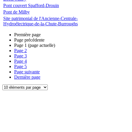
Pont couvert Spafford-Drouin
Pont de Milby
Site patrimonial de l'Ancienne-Centrale-
Hydroélectrique-de-la-Chute-Burroughs
Première page
Page précédente
Page
1
(page actuelle)
Page
2
Page
3
Page
4
Page
5
Page suivante
Dernière page