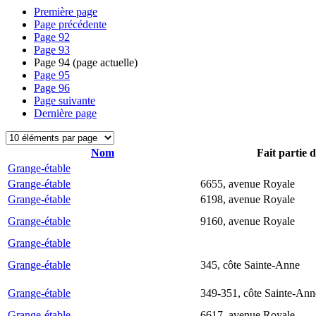
Première page
Page précédente
Page
92
Page
93
Page
94
(page actuelle)
Page
95
Page
96
Page suivante
Dernière page
Nom
Fait partie 
Grange-étable
Grange-étable
6655, avenue Royale
Grange-étable
6198, avenue Royale
Grange-étable
9160, avenue Royale
Grange-étable
Grange-étable
345, côte Sainte-Anne
Grange-étable
349-351, côte Sainte-Ann
Grange-étable
6617, avenue Royale