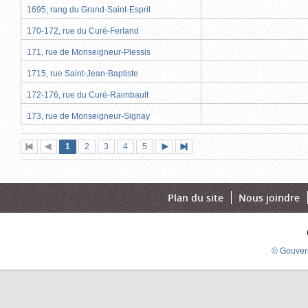
1695, rang du Grand-Saint-Esprit
170-172, rue du Curé-Ferland
171, rue de Monseigneur-Plessis
1715, rue Saint-Jean-Baptiste
172-176, rue du Curé-Raimbault
173, rue de Monseigneur-Signay
Page
(page
Page
Page
Page
Page
1
Première
2
Page
3
4
5
Page
Dernière
actuelle)
page
précédente
suivante
page
Plan du site
Nous joindre
© Gouver