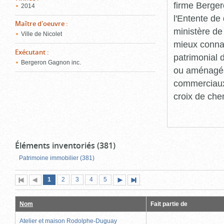
firme Berger
2014
l'Entente de 
Maître d'oeuvre
:
ministère de
Ville de Nicolet
mieux connaît
Exécutant
:
patrimonial d
Bergeron Gagnon inc.
ou aménagés 
commerciaux, 
croix de che
Éléments inventoriés (381)
Patrimoine immobilier (381)
Page
(page
Page
Page
Page
Page
1
Première
2
Page
3
4
5
Page
Dernière
actuelle)
page
précédente
suivante
page
Nom
Fait partie de
Atelier et maison Rodolphe-Duguay