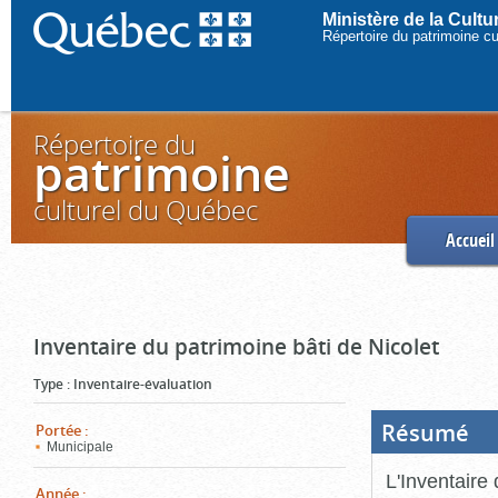
Ministère de la Cult
Répertoire du patrimoine c
Répertoire du
patrimoine
culturel du Québec
Accueil
Inventaire du patrimoine bâti de Nicolet
Type
:
Inventaire-évaluation
Résumé
(Boi
Portée
:
ouve
Municipale
cliq
pou
L'Inventaire 
ferm
Année
: