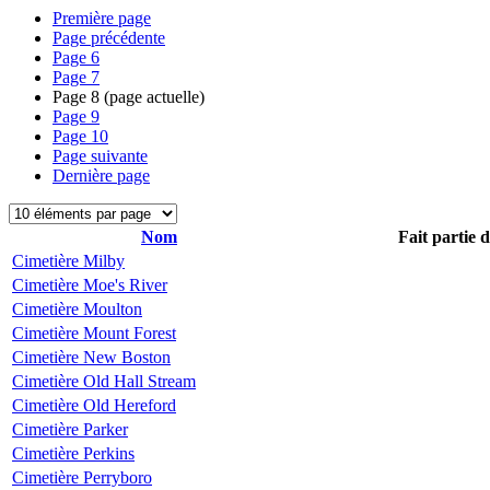
Première page
Page précédente
Page
6
Page
7
Page
8
(page actuelle)
Page
9
Page
10
Page suivante
Dernière page
Nom
Fait partie 
Cimetière Milby
Cimetière Moe's River
Cimetière Moulton
Cimetière Mount Forest
Cimetière New Boston
Cimetière Old Hall Stream
Cimetière Old Hereford
Cimetière Parker
Cimetière Perkins
Cimetière Perryboro