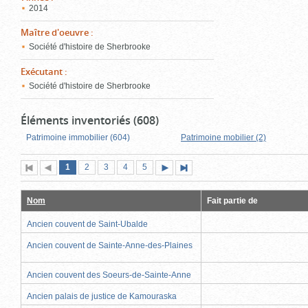
2014
Maître d'oeuvre
:
Société d'histoire de Sherbrooke
Exécutant
:
Société d'histoire de Sherbrooke
Éléments inventoriés (608)
Patrimoine immobilier (604)
Patrimoine mobilier (2)
Page
(page
Page
Page
Page
Page
1
Première
2
Page
3
4
5
Page
Dernière
actuelle)
page
précédente
suivante
page
Nom
Fait partie de
Ancien couvent de Saint-Ubalde
Ancien couvent de Sainte-Anne-des-Plaines
Ancien couvent des Soeurs-de-Sainte-Anne
Ancien palais de justice de Kamouraska