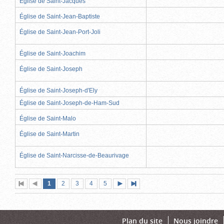
Église de Saint-Jacques
Église de Saint-Jean-Baptiste
Église de Saint-Jean-Port-Joli
Église de Saint-Joachim
Église de Saint-Joseph
Église de Saint-Joseph-d'Ely
Église de Saint-Joseph-de-Ham-Sud
Église de Saint-Malo
Église de Saint-Martin
Église de Saint-Narcisse-de-Beaurivage
Page
(page
Page
Page
Page
Page
1
Première
2
Page
3
4
5
Page
Dernière
actuelle)
page
précédente
suivante
page
Plan du site
Nous joindre