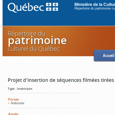
Ministère de la Cult
Répertoire du patrimoine c
Répertoire du
patrimoine
culturel du Québec
Accueil
Projet d'insertion de séquences filmées tirées
Type
:
Inventaire
Portée
:
Nationale
Année
: