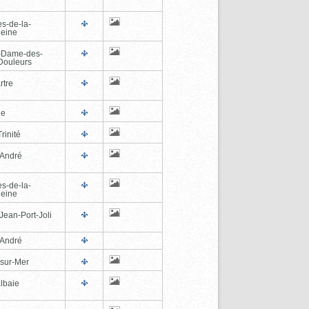
es-de-la-
eine
-Dame-des-
Douleurs
rtre
ne
rinité
-André
es-de-la-
eine
Jean-Port-Joli
-André
-sur-Mer
lbaie