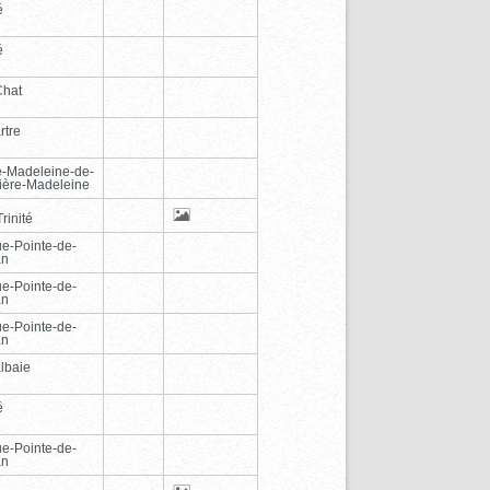
é
é
Chat
rtre
e-Madeleine-de-
vière-Madeleine
rinité
e-Pointe-de-
an
e-Pointe-de-
an
e-Pointe-de-
an
lbaie
é
e-Pointe-de-
an