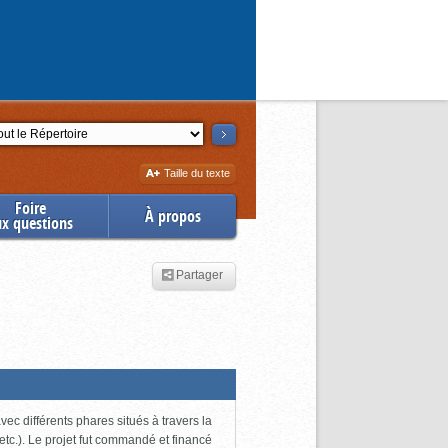
ction
Augmenter
Taille du texte
la
Foire
À propos
ux questions
Partager
ec différents phares situés à travers la
tc.). Le projet fut commandé et financé