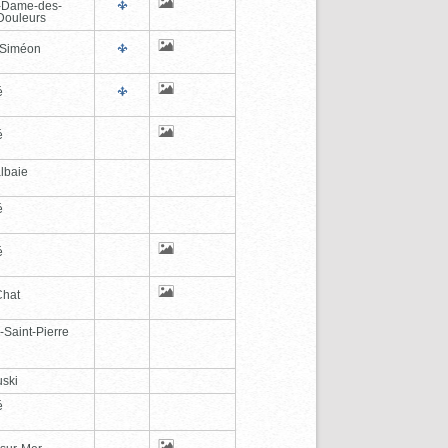
-Dame-des-
Douleurs
-Siméon
é
é
lbaie
é
é
Chat
-Saint-Pierre
ski
é