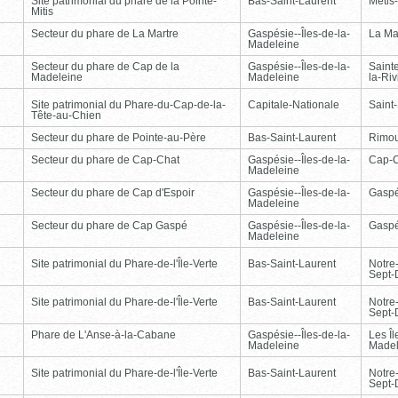
Site patrimonial du phare de la Pointe-
Bas-Saint-Laurent
Métis
Mitis
Secteur du phare de La Martre
Gaspésie--Îles-de-la-
La Ma
Madeleine
Secteur du phare de Cap de la
Gaspésie--Îles-de-la-
Saint
Madeleine
Madeleine
la-Ri
Site patrimonial du Phare-du-Cap-de-la-
Capitale-Nationale
Saint
Tête-au-Chien
Secteur du phare de Pointe-au-Père
Bas-Saint-Laurent
Rimou
Secteur du phare de Cap-Chat
Gaspésie--Îles-de-la-
Cap-
Madeleine
Secteur du phare de Cap d'Espoir
Gaspésie--Îles-de-la-
Gasp
Madeleine
Secteur du phare de Cap Gaspé
Gaspésie--Îles-de-la-
Gasp
Madeleine
Site patrimonial du Phare-de-l'Île-Verte
Bas-Saint-Laurent
Notre
Sept-
Site patrimonial du Phare-de-l'Île-Verte
Bas-Saint-Laurent
Notre
Sept-
Phare de L'Anse-à-la-Cabane
Gaspésie--Îles-de-la-
Les Îl
Madeleine
Madel
Site patrimonial du Phare-de-l'Île-Verte
Bas-Saint-Laurent
Notre
Sept-