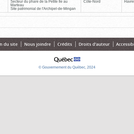
Secteur du phare de la Petite Île au
Côte-Nord
Havre
Marteau
Site patrimonial de l'Archipel-de-Mingan
Page
Dernière
n du site
Nous joindre
Crédits
Droits d'auteur
Accessibi
© Gouvernement du Québec, 2024