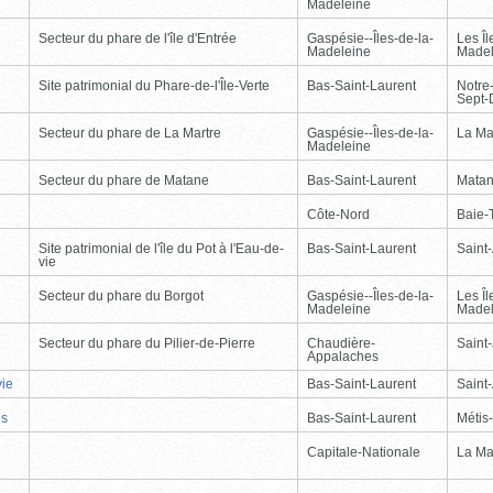
Madeleine
Secteur du phare de l'île d'Entrée
Gaspésie--Îles-de-la-
Les Îl
Madeleine
Madel
Site patrimonial du Phare-de-l'Île-Verte
Bas-Saint-Laurent
Notre
Sept-
Secteur du phare de La Martre
Gaspésie--Îles-de-la-
La Ma
Madeleine
Secteur du phare de Matane
Bas-Saint-Laurent
Mata
Côte-Nord
Baie-T
Site patrimonial de l'île du Pot à l'Eau-de-
Bas-Saint-Laurent
Saint
vie
Secteur du phare du Borgot
Gaspésie--Îles-de-la-
Les Îl
Madeleine
Madel
Secteur du phare du Pilier-de-Pierre
Chaudière-
Saint-
Appalaches
vie
Bas-Saint-Laurent
Saint
is
Bas-Saint-Laurent
Métis
Capitale-Nationale
La Ma