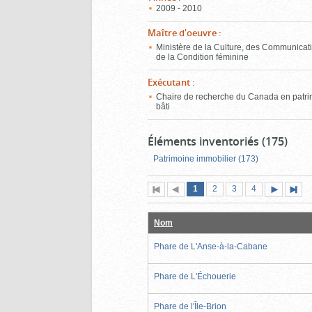
2009 - 2010
Maître d'oeuvre
:
Ministère de la Culture, des Communicati
de la Condition féminine
Exécutant
:
Chaire de recherche du Canada en patr
bâti
Éléments inventoriés (175)
Patrimoine immobilier (173)
Page
(page
Page
Page
Page
1
Première
2
Page
3
4
actuelle)
page
précédente
suivante
page
Nom
Phare de L'Anse-à-la-Cabane
Phare de L'Échouerie
Phare de l'Île-Brion