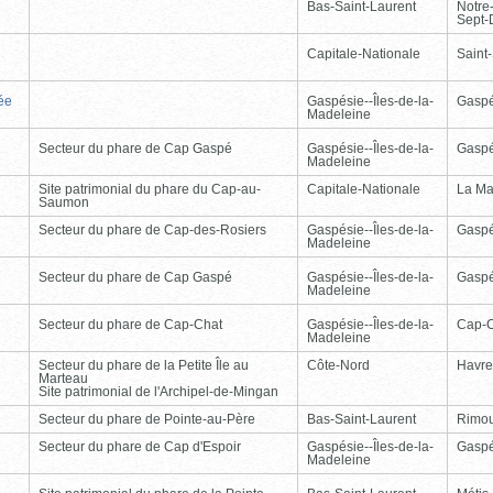
Bas-Saint-Laurent
Notre
Sept-
Capitale-Nationale
Saint
ée
Gaspésie--Îles-de-la-
Gasp
Madeleine
Secteur du phare de Cap Gaspé
Gaspésie--Îles-de-la-
Gasp
Madeleine
Site patrimonial du phare du Cap-au-
Capitale-Nationale
La Ma
Saumon
Secteur du phare de Cap-des-Rosiers
Gaspésie--Îles-de-la-
Gasp
Madeleine
Secteur du phare de Cap Gaspé
Gaspésie--Îles-de-la-
Gasp
Madeleine
Secteur du phare de Cap-Chat
Gaspésie--Îles-de-la-
Cap-
Madeleine
Secteur du phare de la Petite Île au
Côte-Nord
Havre
Marteau
Site patrimonial de l'Archipel-de-Mingan
Secteur du phare de Pointe-au-Père
Bas-Saint-Laurent
Rimou
Secteur du phare de Cap d'Espoir
Gaspésie--Îles-de-la-
Gasp
Madeleine