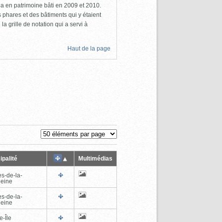
a en patrimoine bâti en 2009 et 2010.
s phares et des bâtiments qui y étaient
la grille de notation qui a servi à
Haut de la page
ipalité
Multimédias
es-de-la-
eine
es-de-la-
eine
e-Île