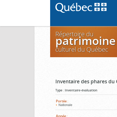
Répertoire du
patrimoine
culturel du Québec
Inventaire des phares du
Type
:
Inventaire-évaluation
Portée
:
Nationale
Année
: