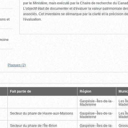
par le Ministère, mais exécuté par la Chaire de recherche du Canad
L'objectif était de documenter et d'évaluer la valeur patrimoniale de
associés. Cet inventaire se démarque par la clarté et la précision de 
l'évaluation.
ons et
imoine
Plaques (2)
Page
Dernière
Fait partie de
Région
Munic
Gaspésie--Îles-de-la-
Les Îl
Madeleine
Madel
Secteur du phare de Havre-aux-Maisons
Gaspésie--Îles-de-la-
Les Îl
Madeleine
Madel
Secteur du phare de l'Île-Brion
Gaspésie--Îles-de-la-
Gross