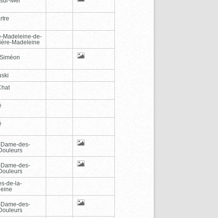
-sur-Mer
rtre
e-Madeleine-de-
vière-Madeleine
-Siméon
ski
Chat
é
é
-Dame-des-
Douleurs
-Dame-des-
Douleurs
es-de-la-
eine
-Dame-des-
Douleurs