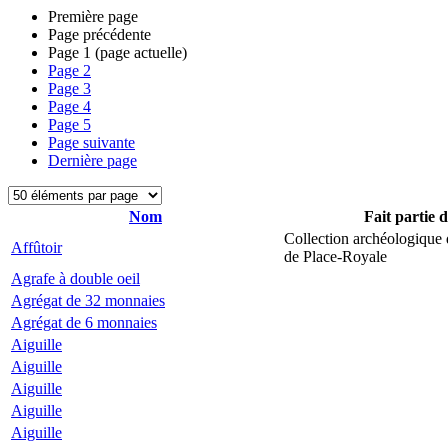
Première page
Page précédente
Page
1
(page actuelle)
Page
2
Page
3
Page
4
Page
5
Page suivante
Dernière page
Nom
Fait partie 
Collection archéologique 
Affûtoir
de Place-Royale
Agrafe à double oeil
Agrégat de 32 monnaies
Agrégat de 6 monnaies
Aiguille
Aiguille
Aiguille
Aiguille
Aiguille