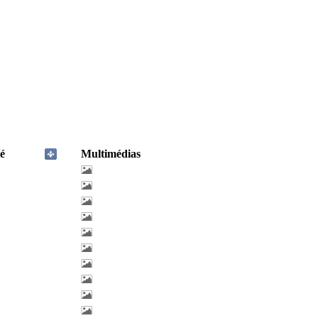
é
Multimédias