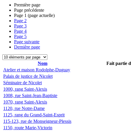
Première page
Page précédente
Page
1
(page actuelle)
Page
2
Page
3
Page
4
Page
5
Page suivante
Dernière page
Nom
Fait partie 
Atelier et maison Rodolphe-Duguay
Palais de justice de Nicolet
Séminaire de Nicolet
1000, rang Saint-Alexis
1008, rue Saint-Jean-Baptiste
1070, rang Saint-Alexis
1120, rue Notre-Dame
1125, rang du Grand-Saint-Esprit
115-123, rue de Monseigneur-Plessis
1150, route Marie-Victorin