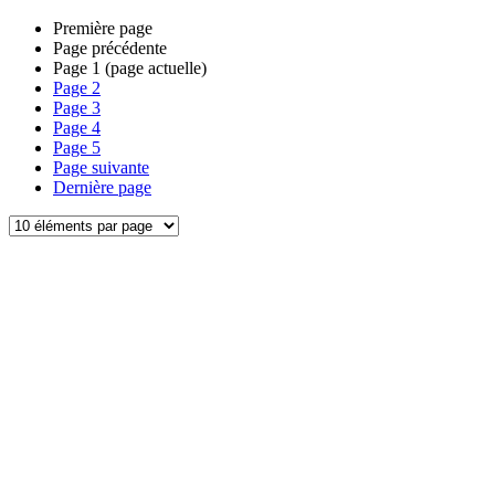
Première page
Page précédente
Page
1
(page actuelle)
Page
2
Page
3
Page
4
Page
5
Page suivante
Dernière page