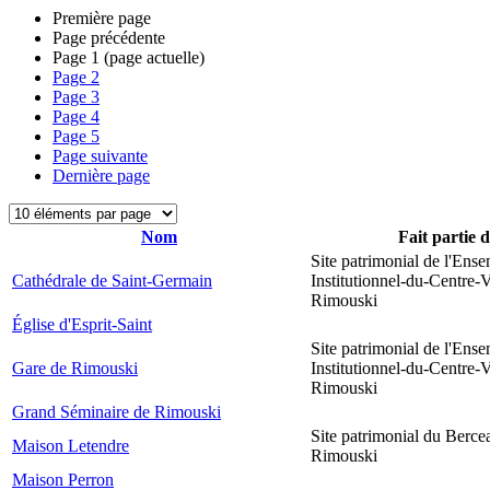
Première page
Page précédente
Page
1
(page actuelle)
Page
2
Page
3
Page
4
Page
5
Page suivante
Dernière page
Nom
Fait partie 
Site patrimonial de l'Ens
Cathédrale de Saint-Germain
Institutionnel-du-Centre-V
Rimouski
Église d'Esprit-Saint
Site patrimonial de l'Ens
Gare de Rimouski
Institutionnel-du-Centre-V
Rimouski
Grand Séminaire de Rimouski
Site patrimonial du Berce
Maison Letendre
Rimouski
Maison Perron