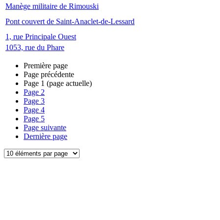
Manège militaire de Rimouski
Pont couvert de Saint-Anaclet-de-Lessard
1, rue Principale Ouest
1053, rue du Phare
Première page
Page précédente
Page
1
(page actuelle)
Page
2
Page
3
Page
4
Page
5
Page suivante
Dernière page