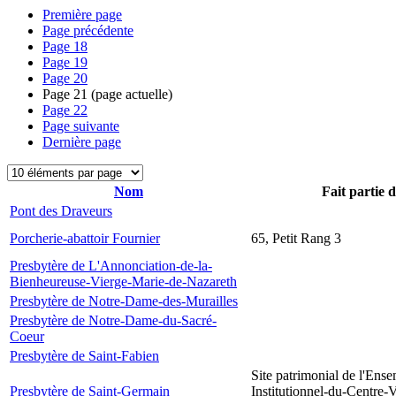
Première page
Page précédente
Page
18
Page
19
Page
20
Page
21
(page actuelle)
Page
22
Page suivante
Dernière page
Nom
Fait partie 
Pont des Draveurs
Porcherie-abattoir Fournier
65, Petit Rang 3
Presbytère de L'Annonciation-de-la-
Bienheureuse-Vierge-Marie-de-Nazareth
Presbytère de Notre-Dame-des-Murailles
Presbytère de Notre-Dame-du-Sacré-
Coeur
Presbytère de Saint-Fabien
Site patrimonial de l'Ens
Presbytère de Saint-Germain
Institutionnel-du-Centre-V