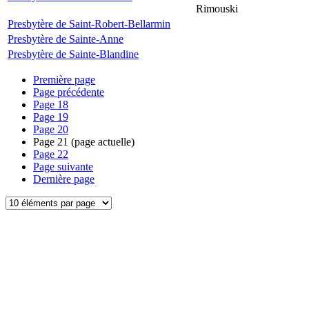
Rimouski
Presbytère de Saint-Robert-Bellarmin
Presbytère de Sainte-Anne
Presbytère de Sainte-Blandine
Première page
Page précédente
Page
18
Page
19
Page
20
Page
21
(page actuelle)
Page
22
Page suivante
Dernière page