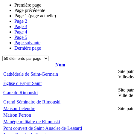
Première page
Page précédente
Page
1
(page actuelle)
Page
2
Page
3
Page
4
Page
5
Page suivante
Dernière page
Nom
Site pat
Cathédrale de Saint-Germain
Ville-d
Église d'Esprit-Saint
Site pat
Gare de Rimouski
Ville-d
Grand Séminaire de Rimouski
Maison Letendre
Site pa
Maison Perron
Manège militaire de Rimouski
Pont couvert de Saint-Anaclet-de-Lessard