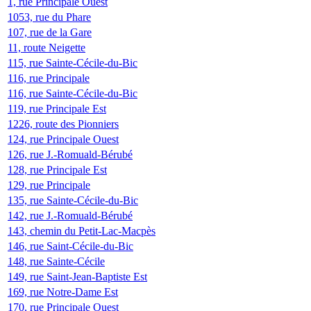
1, rue Principale Ouest
1053, rue du Phare
107, rue de la Gare
11, route Neigette
115, rue Sainte-Cécile-du-Bic
116, rue Principale
116, rue Sainte-Cécile-du-Bic
119, rue Principale Est
1226, route des Pionniers
124, rue Principale Ouest
126, rue J.-Romuald-Bérubé
128, rue Principale Est
129, rue Principale
135, rue Sainte-Cécile-du-Bic
142, rue J.-Romuald-Bérubé
143, chemin du Petit-Lac-Macpès
146, rue Saint-Cécile-du-Bic
148, rue Sainte-Cécile
149, rue Saint-Jean-Baptiste Est
169, rue Notre-Dame Est
170, rue Principale Ouest