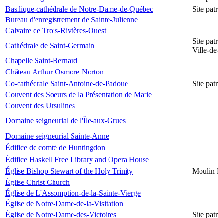
Basilique-cathédrale de Notre-Dame-de-Québec
Site pa
Bureau d'enregistrement de Sainte-Julienne
Calvaire de Trois-Rivières-Ouest
Site pat
Cathédrale de Saint-Germain
Ville-d
Chapelle Saint-Bernard
Château Arthur-Osmore-Norton
Co-cathédrale Saint-Antoine-de-Padoue
Site pat
Couvent des Soeurs de la Présentation de Marie
Couvent des Ursulines
Domaine seigneurial de l'Île-aux-Grues
Domaine seigneurial Sainte-Anne
Édifice de comté de Huntingdon
Édifice Haskell Free Library and Opera House
Église Bishop Stewart of the Holy Trinity
Moulin 
Église Christ Church
Église de L'Assomption-de-la-Sainte-Vierge
Église de Notre-Dame-de-la-Visitation
Église de Notre-Dame-des-Victoires
Site pat