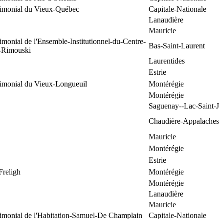
trimonial du Vieux-Québec
Capitale-Nationale
Lanaudière
Mauricie
rimonial de l'Ensemble-Institutionnel-du-Centre-
Bas-Saint-Laurent
e-Rimouski
Laurentides
Estrie
rimonial du Vieux-Longueuil
Montérégie
Montérégie
Saguenay--Lac-Saint-
Chaudière-Appalaches
Mauricie
Montérégie
Estrie
Freligh
Montérégie
Montérégie
Lanaudière
Mauricie
rimonial de l'Habitation-Samuel-De Champlain
Capitale-Nationale