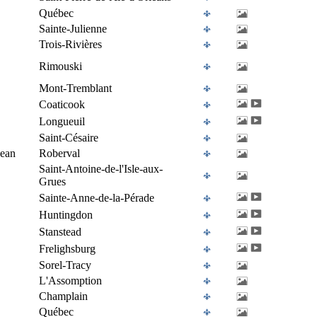
Québec
Sainte-Julienne
Trois-Rivières
Rimouski
Mont-Tremblant
Coaticook
Longueuil
Saint-Césaire
Jean
Roberval
Saint-Antoine-de-l'Isle-aux-
Grues
Sainte-Anne-de-la-Pérade
Huntingdon
Stanstead
Frelighsburg
Sorel-Tracy
L'Assomption
Champlain
Québec