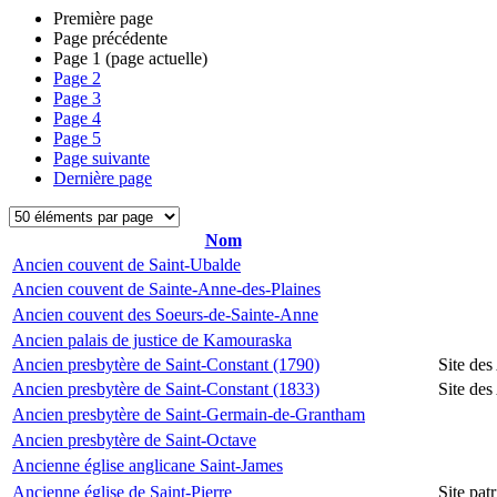
Première page
Page précédente
Page
1
(page actuelle)
Page
2
Page
3
Page
4
Page
5
Page suivante
Dernière page
Nom
Ancien couvent de Saint-Ubalde
Ancien couvent de Sainte-Anne-des-Plaines
Ancien couvent des Soeurs-de-Sainte-Anne
Ancien palais de justice de Kamouraska
Ancien presbytère de Saint-Constant (1790)
Site des
Ancien presbytère de Saint-Constant (1833)
Site des
Ancien presbytère de Saint-Germain-de-Grantham
Ancien presbytère de Saint-Octave
Ancienne église anglicane Saint-James
Ancienne église de Saint-Pierre
Site pat