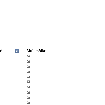
é
Multimédias