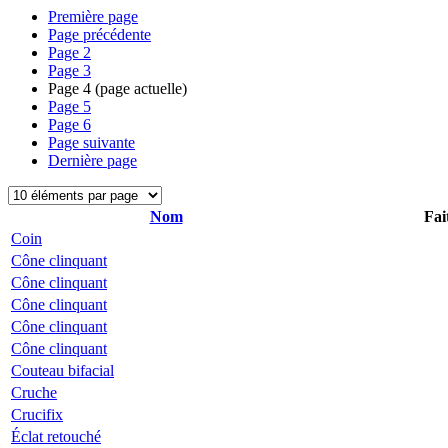
Première page
Page précédente
Page
2
Page
3
Page
4
(page actuelle)
Page
5
Page
6
Page suivante
Dernière page
Nom
Fai
Coin
Cône clinquant
Cône clinquant
Cône clinquant
Cône clinquant
Cône clinquant
Couteau bifacial
Cruche
Crucifix
Éclat retouché