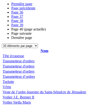
Première page
Page précédente
Page
36
Page
37
Page
38
Page
39
Page
40
(page actuelle)
Page suivante
Dernière page
Nom
Tête écraseuse
Transmetteur d'ordres
Transmetteur d'ordres
Transmetteur d'ordres
Transmetteur d’ordres
Turlutte
Vérin
Veste de l’ordre équestre du Saint-Sépulcre de Jérusalem
Voilier J.E. Bernier II
Voilier Stella Maris