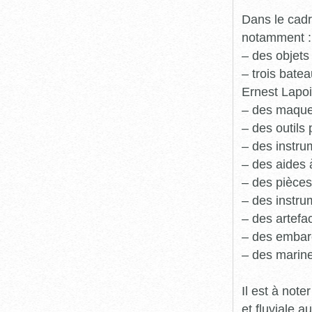
Dans le cadr
notamment :
– des objets
– trois batea
Ernest Lapoi
– des maque
– des outils 
– des instru
– des aides 
– des pièces
– des instru
– des artefa
– des embarc
– des marine
Il est à not
et fluviale 