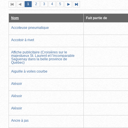
Page
(page
Page
Page
Page
Page
1
Première
2
Page
3
4
5
Page
Dernière
actuelle)
page
précédente
suivante
page
Nom
Fait partie de
Accoteuse pneumatique
Accotoir à rivet
Affiche publicitaire (Croisières sur le
majestueux St. Laurent et l’incomparable
Saguenay dans la belle province de
Québec)
Aiguille à voiles courbe
Alésoir
Alésoir
Alésoir
Ancre à jas