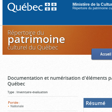
Ministère de la Cult
Répertoire du patrimoine c
Répertoire du
patrimoine
culturel du Québec
Accueil
Documentation et numérisation d'éléments pa
Québec
Type
:
Inventaire-évaluation
Résumé
(Boi
Portée
:
ouve
Nationale
cliq