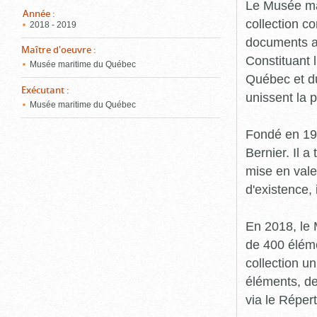
pou
Le Musée ma
ferm
Année
:
collection c
2018 - 2019
documents an
Maître d'oeuvre
:
Constituant 
Musée maritime du Québec
Québec et du
Exécutant
:
unissent la 
Musée maritime du Québec
Fondé en 19
Bernier. Il a
mise en vale
d'existence,
En 2018, le
de 400 éléme
collection u
éléments, de
via le Réper