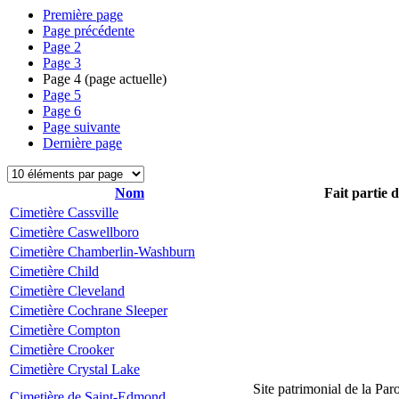
Première page
Page précédente
Page
2
Page
3
Page
4
(page actuelle)
Page
5
Page
6
Page suivante
Dernière page
Nom
Fait partie 
Cimetière Cassville
Cimetière Caswellboro
Cimetière Chamberlin-Washburn
Cimetière Child
Cimetière Cleveland
Cimetière Cochrane Sleeper
Cimetière Compton
Cimetière Crooker
Cimetière Crystal Lake
Site patrimonial de la Par
Cimetière de Saint-Edmond