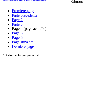
Edmond
Première page
Page précédente
Page
2
Page
3
Page
4
(page actuelle)
Page
5
Page
6
Page suivante
Dernière page