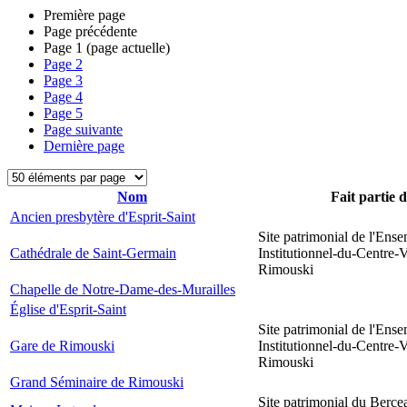
Première page
Page précédente
Page
1
(page actuelle)
Page
2
Page
3
Page
4
Page
5
Page suivante
Dernière page
Nom
Fait partie 
Ancien presbytère d'Esprit-Saint
Site patrimonial de l'Ens
Cathédrale de Saint-Germain
Institutionnel-du-Centre-V
Rimouski
Chapelle de Notre-Dame-des-Murailles
Église d'Esprit-Saint
Site patrimonial de l'Ens
Gare de Rimouski
Institutionnel-du-Centre-V
Rimouski
Grand Séminaire de Rimouski
Site patrimonial du Berce