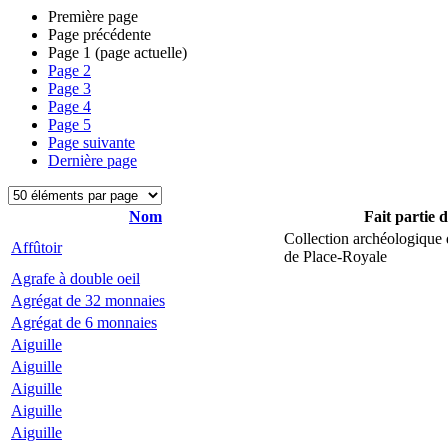
Première page
Page précédente
Page
1
(page actuelle)
Page
2
Page
3
Page
4
Page
5
Page suivante
Dernière page
Nom
Fait partie 
Collection archéologique 
Affûtoir
de Place-Royale
Agrafe à double oeil
Agrégat de 32 monnaies
Agrégat de 6 monnaies
Aiguille
Aiguille
Aiguille
Aiguille
Aiguille