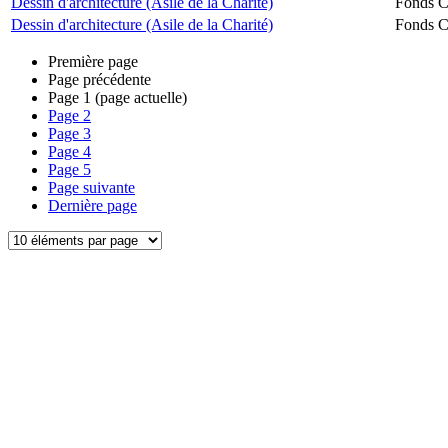
Dessin d'architecture (Asile de la Charité)
Fonds Ch
Dessin d'architecture (Asile de la Charité)
Fonds Ch
Première page
Page précédente
Page
1
(page actuelle)
Page
2
Page
3
Page
4
Page
5
Page suivante
Dernière page