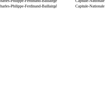
arles-Philippe-Ferdinand-Baillairgé
Capitale-Nationale
arles-Philippe-Ferdinand-Baillairgé
Capitale-Nationale