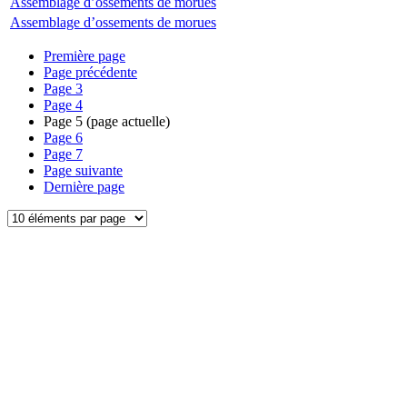
Assemblage d’ossements de morues
Assemblage d’ossements de morues
Première page
Page précédente
Page
3
Page
4
Page
5
(page actuelle)
Page
6
Page
7
Page suivante
Dernière page