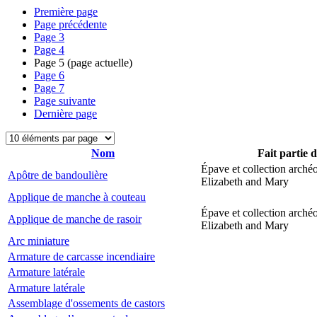
Première page
Page précédente
Page
3
Page
4
Page
5
(page actuelle)
Page
6
Page
7
Page suivante
Dernière page
Nom
Fait partie 
Épave et collection arché
Apôtre de bandoulière
Elizabeth and Mary
Applique de manche à couteau
Épave et collection arché
Applique de manche de rasoir
Elizabeth and Mary
Arc miniature
Armature de carcasse incendiaire
Armature latérale
Armature latérale
Assemblage d'ossements de castors