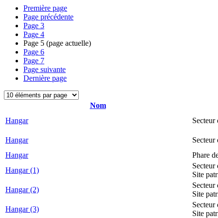
Première page
Page précédente
Page
3
Page
4
Page
5
(page actuelle)
Page
6
Page
7
Page suivante
Dernière page
Nom
Hangar
Secteur 
Hangar
Secteur
Hangar
Phare d
Secteur 
Hangar (1)
Site pat
Secteur 
Hangar (2)
Site pat
Secteur 
Hangar (3)
Site pat