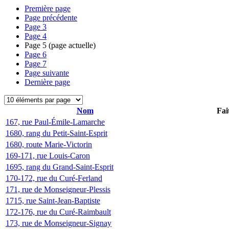
Première page
Page précédente
Page
3
Page
4
Page
5
(page actuelle)
Page
6
Page
7
Page suivante
Dernière page
Nom
Fai
167, rue Paul-Émile-Lamarche
1680, rang du Petit-Saint-Esprit
1680, route Marie-Victorin
169-171, rue Louis-Caron
1695, rang du Grand-Saint-Esprit
170-172, rue du Curé-Ferland
171, rue de Monseigneur-Plessis
1715, rue Saint-Jean-Baptiste
172-176, rue du Curé-Raimbault
173, rue de Monseigneur-Signay