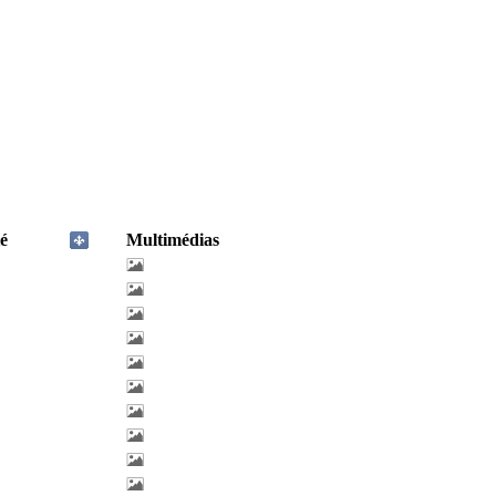
é
Multimédias