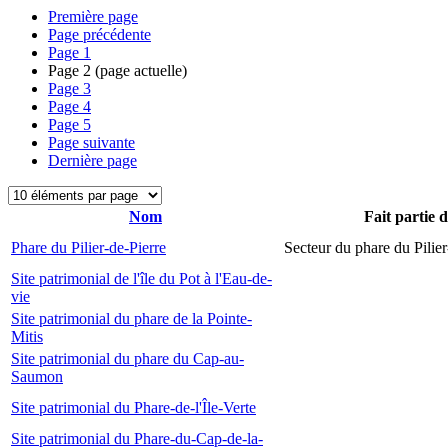
Première page
Page précédente
Page
1
Page
2
(page actuelle)
Page
3
Page
4
Page
5
Page suivante
Dernière page
Nom
Fait partie 
Phare du Pilier-de-Pierre
Secteur du phare du Pilier
Site patrimonial de l'île du Pot à l'Eau-de-
vie
Site patrimonial du phare de la Pointe-
Mitis
Site patrimonial du phare du Cap-au-
Saumon
Site patrimonial du Phare-de-l'Île-Verte
Site patrimonial du Phare-du-Cap-de-la-