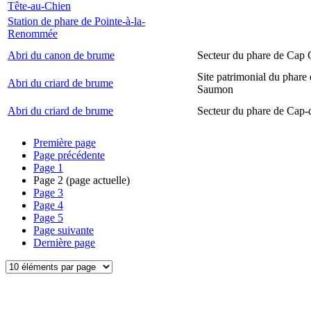
Tête-au-Chien
Station de phare de Pointe-à-la-
Renommée
Abri du canon de brume
Secteur du phare de Cap
Site patrimonial du phare
Abri du criard de brume
Saumon
Abri du criard de brume
Secteur du phare de Cap-
Première page
Page précédente
Page
1
Page
2
(page actuelle)
Page
3
Page
4
Page
5
Page suivante
Dernière page