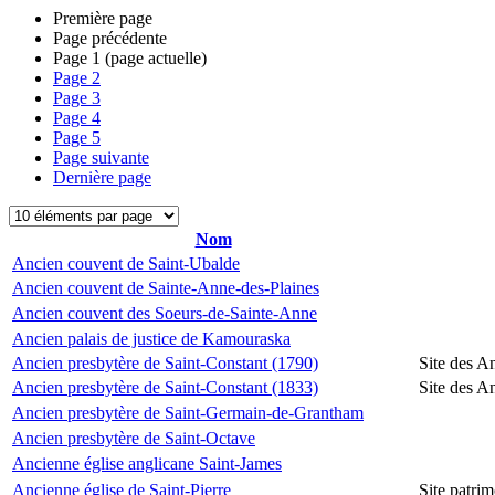
Première page
Page précédente
Page
1
(page actuelle)
Page
2
Page
3
Page
4
Page
5
Page suivante
Dernière page
Nom
Ancien couvent de Saint-Ubalde
Ancien couvent de Sainte-Anne-des-Plaines
Ancien couvent des Soeurs-de-Sainte-Anne
Ancien palais de justice de Kamouraska
Ancien presbytère de Saint-Constant (1790)
Site des A
Ancien presbytère de Saint-Constant (1833)
Site des A
Ancien presbytère de Saint-Germain-de-Grantham
Ancien presbytère de Saint-Octave
Ancienne église anglicane Saint-James
Ancienne église de Saint-Pierre
Site patrim