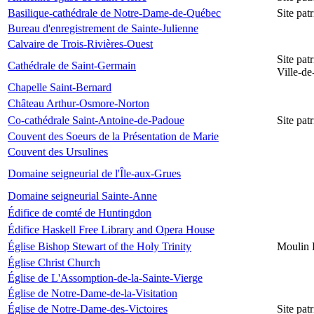
Basilique-cathédrale de Notre-Dame-de-Québec
Site pa
Bureau d'enregistrement de Sainte-Julienne
Calvaire de Trois-Rivières-Ouest
Site pat
Cathédrale de Saint-Germain
Ville-d
Chapelle Saint-Bernard
Château Arthur-Osmore-Norton
Co-cathédrale Saint-Antoine-de-Padoue
Site pat
Couvent des Soeurs de la Présentation de Marie
Couvent des Ursulines
Domaine seigneurial de l'Île-aux-Grues
Domaine seigneurial Sainte-Anne
Édifice de comté de Huntingdon
Édifice Haskell Free Library and Opera House
Église Bishop Stewart of the Holy Trinity
Moulin 
Église Christ Church
Église de L'Assomption-de-la-Sainte-Vierge
Église de Notre-Dame-de-la-Visitation
Église de Notre-Dame-des-Victoires
Site pat