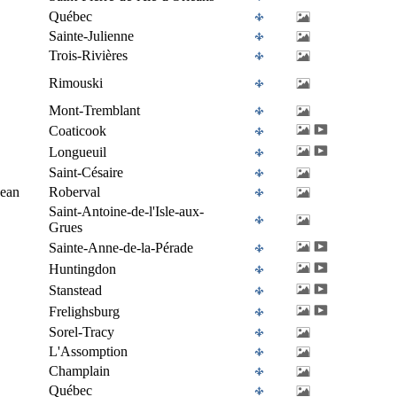
Québec
Sainte-Julienne
Trois-Rivières
Rimouski
Mont-Tremblant
Coaticook
Longueuil
Saint-Césaire
Jean
Roberval
Saint-Antoine-de-l'Isle-aux-
Grues
Sainte-Anne-de-la-Pérade
Huntingdon
Stanstead
Frelighsburg
Sorel-Tracy
L'Assomption
Champlain
Québec