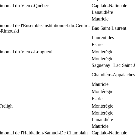
trimonial du Vieux-Québec
Capitale-Nationale
Lanaudière
Mauricie
rimonial de l'Ensemble-Institutionnel-du-Centre-
Bas-Saint-Laurent
e-Rimouski
Laurentides
Estrie
rimonial du Vieux-Longueuil
Montérégie
Montérégie
Saguenay--Lac-Saint-
Chaudière-Appalaches
Mauricie
Montérégie
Estrie
Freligh
Montérégie
Montérégie
Lanaudière
Mauricie
rimonial de l'Habitation-Samuel-De Champlain
Capitale-Nationale