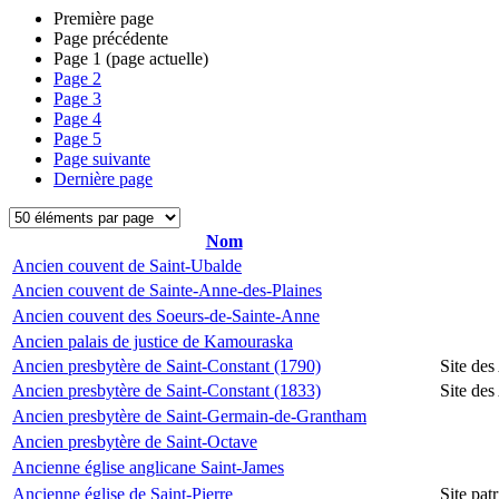
Première page
Page précédente
Page
1
(page actuelle)
Page
2
Page
3
Page
4
Page
5
Page suivante
Dernière page
Nom
Ancien couvent de Saint-Ubalde
Ancien couvent de Sainte-Anne-des-Plaines
Ancien couvent des Soeurs-de-Sainte-Anne
Ancien palais de justice de Kamouraska
Ancien presbytère de Saint-Constant (1790)
Site des
Ancien presbytère de Saint-Constant (1833)
Site des
Ancien presbytère de Saint-Germain-de-Grantham
Ancien presbytère de Saint-Octave
Ancienne église anglicane Saint-James
Ancienne église de Saint-Pierre
Site pat