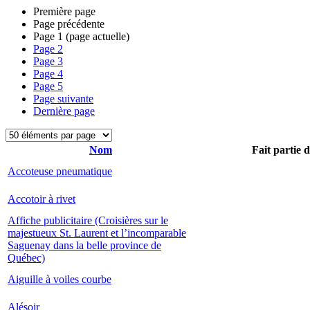
Première page
Page précédente
Page
1
(page actuelle)
Page
2
Page
3
Page
4
Page
5
Page suivante
Dernière page
Nom
Fait partie 
Accoteuse pneumatique
Accotoir à rivet
Affiche publicitaire (Croisières sur le
majestueux St. Laurent et l’incomparable
Saguenay dans la belle province de
Québec)
Aiguille à voiles courbe
Alésoir