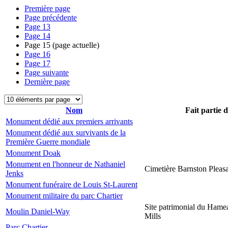
Première page
Page précédente
Page
13
Page
14
Page
15
(page actuelle)
Page
16
Page
17
Page suivante
Dernière page
Nom
Fait partie 
Monument dédié aux premiers arrivants
Monument dédié aux survivants de la
Première Guerre mondiale
Monument Doak
Monument en l'honneur de Nathaniel
Cimetière Barnston Pleas
Jenks
Monument funéraire de Louis St-Laurent
Monument militaire du parc Chartier
Site patrimonial du Hame
Moulin Daniel-Way
Mills
Parc Chartier