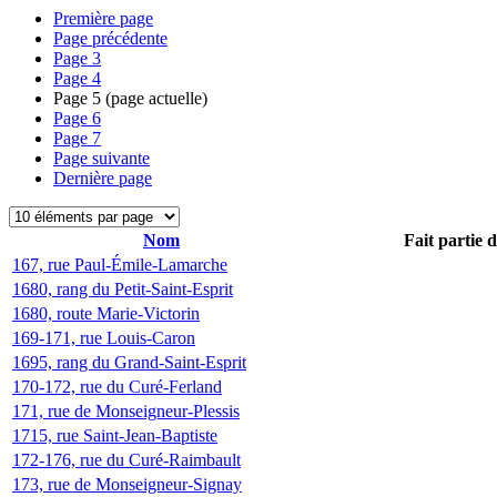
Première page
Page précédente
Page
3
Page
4
Page
5
(page actuelle)
Page
6
Page
7
Page suivante
Dernière page
Nom
Fait partie 
167, rue Paul-Émile-Lamarche
1680, rang du Petit-Saint-Esprit
1680, route Marie-Victorin
169-171, rue Louis-Caron
1695, rang du Grand-Saint-Esprit
170-172, rue du Curé-Ferland
171, rue de Monseigneur-Plessis
1715, rue Saint-Jean-Baptiste
172-176, rue du Curé-Raimbault
173, rue de Monseigneur-Signay