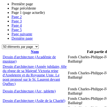
Première page
Page précédente
Page
1
(page actuelle)
Page
2
Page
3
Page
4
Page
5
Page suivante
Dernière page
Nom
Fait partie 
Dessin d'architecture (Académie de
Fonds Charles-Philippe-F
musique)
Baillairgé
Dessin d'architecture (Année jubilaire, 60e
du règne de sa Majesté Victoria reine
Fonds Charles-Philippe-F
d'Angleterre et du Royaume Unie. Le
Baillairgé
pont proposé sur le St. Laurent devant
Québec)
Fonds Charles-Philippe-F
Dessin d'architecture (Arc, tablette)
Baillairgé
Fonds Charles-Philippe-F
Dessin d'architecture (Asile de la Charité)
Baillairgé