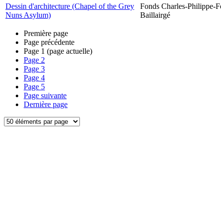
Dessin d'architecture (Chapel of the Grey
Fonds Charles-Philippe-F
Nuns Asylum)
Baillairgé
Première page
Page précédente
Page
1
(page actuelle)
Page
2
Page
3
Page
4
Page
5
Page suivante
Dernière page