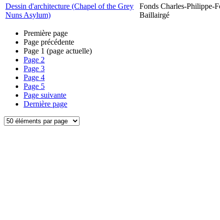
Dessin d'architecture (Chapel of the Grey
Fonds Charles-Philippe-F
Nuns Asylum)
Baillairgé
Première page
Page précédente
Page
1
(page actuelle)
Page
2
Page
3
Page
4
Page
5
Page suivante
Dernière page