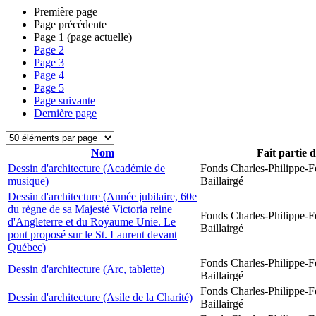
Première page
Page précédente
Page
1
(page actuelle)
Page
2
Page
3
Page
4
Page
5
Page suivante
Dernière page
Nom
Fait partie 
Dessin d'architecture (Académie de
Fonds Charles-Philippe-F
musique)
Baillairgé
Dessin d'architecture (Année jubilaire, 60e
du règne de sa Majesté Victoria reine
Fonds Charles-Philippe-F
d'Angleterre et du Royaume Unie. Le
Baillairgé
pont proposé sur le St. Laurent devant
Québec)
Fonds Charles-Philippe-F
Dessin d'architecture (Arc, tablette)
Baillairgé
Fonds Charles-Philippe-F
Dessin d'architecture (Asile de la Charité)
Baillairgé