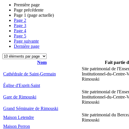
Première page
Page précédente
Page
1
(page actuelle)
Page
2
Page
3
Page
4
Page
5
Page suivante
Dernière page
Nom
Fait partie 
Site patrimonial de l'Ens
Cathédrale de Saint-Germain
Institutionnel-du-Centre-V
Rimouski
Église d'Esprit-Saint
Site patrimonial de l'Ens
Gare de Rimouski
Institutionnel-du-Centre-V
Rimouski
Grand Séminaire de Rimouski
Site patrimonial du Berce
Maison Letendre
Rimouski
Maison Perron