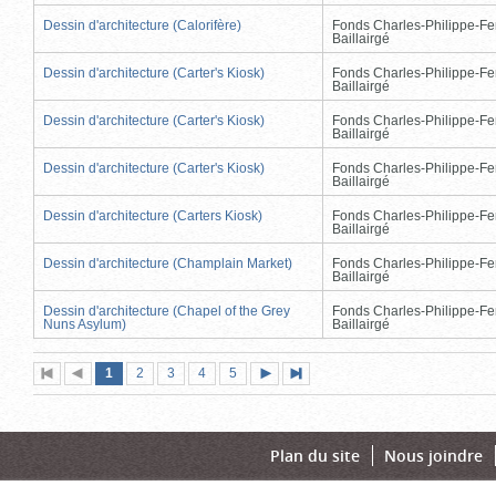
Dessin d'architecture (Calorifère)
Fonds Charles-Philippe-Fe
Baillairgé
Dessin d'architecture (Carter's Kiosk)
Fonds Charles-Philippe-Fe
Baillairgé
Dessin d'architecture (Carter's Kiosk)
Fonds Charles-Philippe-Fe
Baillairgé
Dessin d'architecture (Carter's Kiosk)
Fonds Charles-Philippe-Fe
Baillairgé
Dessin d'architecture (Carters Kiosk)
Fonds Charles-Philippe-Fe
Baillairgé
Dessin d'architecture (Champlain Market)
Fonds Charles-Philippe-Fe
Baillairgé
Dessin d'architecture (Chapel of the Grey
Fonds Charles-Philippe-Fe
Nuns Asylum)
Baillairgé
Page
(page
Page
Page
Page
Page
1
Première
2
Page
3
4
5
Page
Dernière
actuelle)
page
précédente
suivante
page
Plan du site
Nous joindre