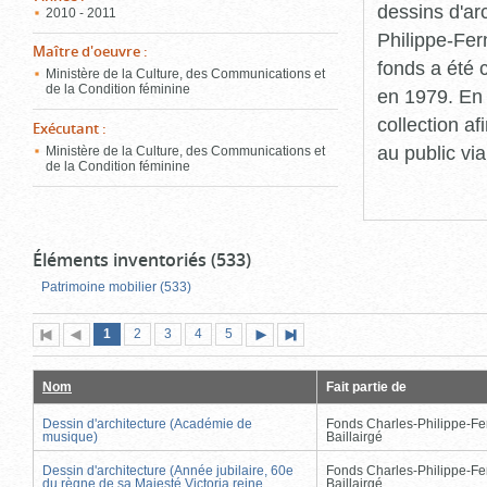
dessins d'ar
2010 - 2011
Philippe-Fer
Maître d'oeuvre
:
fonds a été c
Ministère de la Culture, des Communications et
de la Condition féminine
en 1979. En 
collection a
Exécutant
:
au public vi
Ministère de la Culture, des Communications et
de la Condition féminine
Éléments inventoriés (533)
Patrimoine mobilier (533)
Page
(page
Page
Page
Page
Page
1
Première
2
Page
3
4
5
Page
Dernière
actuelle)
page
précédente
suivante
page
Nom
Fait partie de
Dessin d'architecture (Académie de
Fonds Charles-Philippe-Fe
musique)
Baillairgé
Dessin d'architecture (Année jubilaire, 60e
Fonds Charles-Philippe-Fe
du règne de sa Majesté Victoria reine
Baillairgé