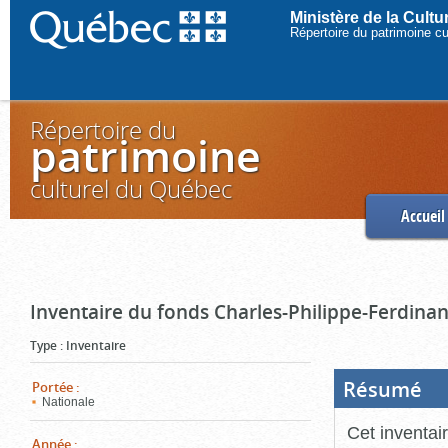
Ministère de la Cult
Répertoire du patrimoine c
Répertoire du
patrimoine
culturel du Québec
Accueil
Inventaire du fonds Charles-Philippe-Ferdinan
Type
:
Inventaire
Résumé
(Boi
Portée
:
ouve
Nationale
cliq
pou
Cet inventai
ferm
Année
: